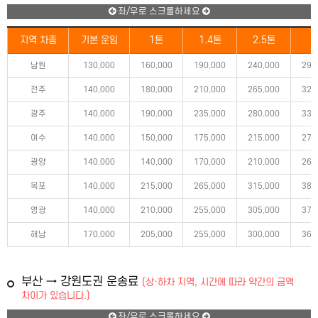
좌/우로 스크롤하세요
지역 차종
기본 운임
1톤
1.4톤
2.5톤
5
남원
130,000
160,000
190,000
240,000
290
전주
140,000
180,000
210,000
265,000
320
광주
140,000
190,000
235,000
280,000
335
여수
140,000
150,000
175,000
215,000
270
광양
140,000
140,000
170,000
210,000
265
목포
140,000
215,000
265,000
315,000
380
영광
140,000
210,000
255,000
305,000
370
해남
170,000
205,000
255,000
300,000
365
부산 → 강원도권 운송료
(상·하차 지역, 시간에 따라 약간의 금액
차이가 있습니다.)
좌/우로 스크롤하세요