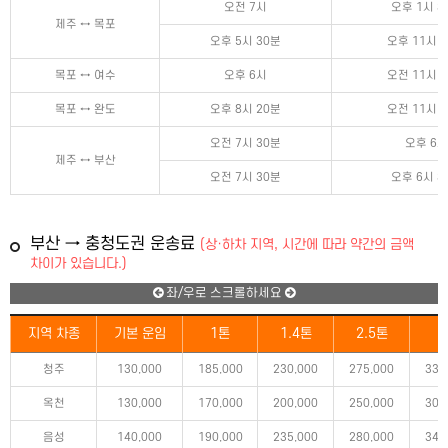
오전 7시
오후 1시 3
제주 ↔ 목포
오후 5시 30분
오후 11시 
목포 ↔ 여수
오후 6시
오전 11시 
목포 ↔ 완도
오후 8시 20분
오전 11시 
오전 7시 30분
오후 6시
제주 ↔ 부산
오전 7시 30분
오후 6시 3
부산 → 충청도권 운송료
(상·하차 지역, 시간에 따라 약간의 금액
차이가 있습니다.)
좌/우로 스크롤하세요
지역 차종
기본 운임
1톤
1.4톤
2.5톤
5
청주
130,000
185,000
230,000
275,000
330
옥천
130,000
170,000
200,000
250,000
305
음성
140,000
190,000
235,000
280,000
340