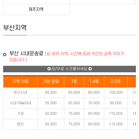
제주지역
부산지역
부산 시내운송료
(상·하차 지역, 시간에 따라 약간의 금액 차이가
있습니다.)
좌/우로 스크롤하세요
지역 차종
기본 운임
1톤
1.4톤
2.5톤
5
부산시내
40,000
65,000
80,000
105,000
130
시내10㎞이내
35,000
55,000
70,000
95,000
120
기장
50,000
75,000
90,000
115,000
145
양산
50,000
75,000
90,000
115,000
145