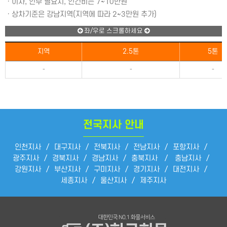
ㆍ이사, 인부 필요시, 인건비는 7~10만원
ㆍ상차기준은 강남지역(지역에 따라 2~3만원 추가)
좌/우로 스크롤하세요
지역
2.5톤
5톤
-
-
-
전국지사 안내
인천지사
/
대구지사
/
전북지사
/
전남지사
/
포항지사
/
광주지사
/
경북지사
/
경남지사
/
충북지사
/
충남지사
/
강원지사
/
부산지사
/
구미지사
/
경기지사
/
대전지사
/
세종지사
/
울산지사
/
제주지사