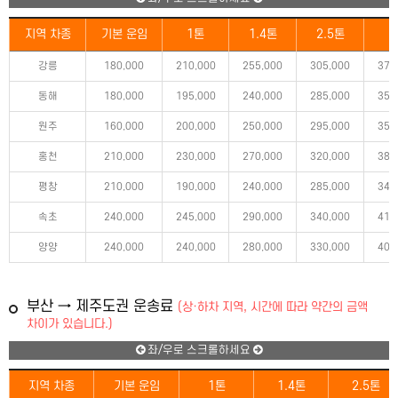
지역 차종
기본 운임
1톤
1.4톤
2.5톤
5
강릉
180,000
210,000
255,000
305,000
370
동해
180,000
195,000
240,000
285,000
350
원주
160,000
200,000
250,000
295,000
355
홍천
210,000
230,000
270,000
320,000
385
평창
210,000
190,000
240,000
285,000
345
속초
240,000
245,000
290,000
340,000
410
양양
240,000
240,000
280,000
330,000
400
부산 → 제주도권 운송료
(상·하차 지역, 시간에 따라 약간의 금액
차이가 있습니다.)
좌/우로 스크롤하세요
지역 차종
기본 운임
1톤
1.4톤
2.5톤