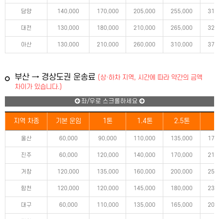
담양
140,000
170,000
205,000
255,000
310
대전
130,000
180,000
210,000
265,000
320
아산
130,000
210,000
260,000
310,000
370
부산 → 경상도권 운송료
(상·하차 지역, 시간에 따라 약간의 금액
차이가 있습니다.)
좌/우로 스크롤하세요
지역 차종
기본 운임
1톤
1.4톤
2.5톤
5
울산
60,000
90,000
110,000
135,000
170
진주
60,000
120,000
140,000
170,000
215
거창
120,000
135,000
160,000
200,000
250
함천
120,000
120,000
145,000
180,000
230
대구
60,000
110,000
135,000
165,000
205